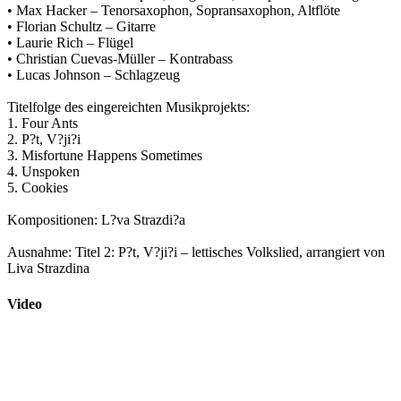
• Max Hacker – Tenorsaxophon, Sopransaxophon, Altflöte
• Florian Schultz – Gitarre
• Laurie Rich – Flügel
• Christian Cuevas-Müller – Kontrabass
• Lucas Johnson – Schlagzeug
Titelfolge des eingereichten Musikprojekts:
1. Four Ants
2. P?t, V?ji?i
3. Misfortune Happens Sometimes
4. Unspoken
5. Cookies
Kompositionen: L?va Strazdi?a
Ausnahme: Titel 2: P?t, V?ji?i – lettisches Volkslied, arrangiert von
Liva Strazdina
Video